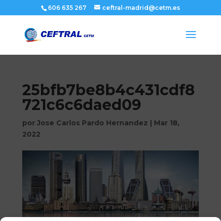
606 635 267
ceftral-madrid@cetm.es
25bfb7be8b4c431cdf8
721c6c6daed09
por
Jose Carlos Pardo Hernandez
|
Mar 18,
2022