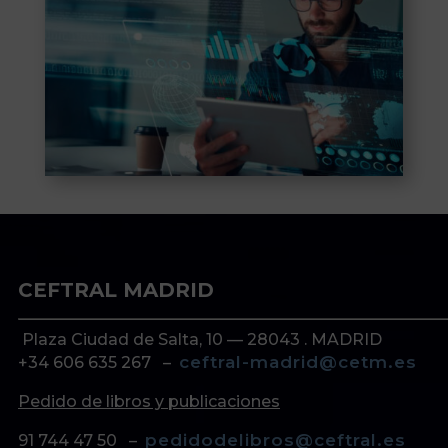
CEFTRAL MADRID
Plaza Ciudad de Salta, 10 — 28043 . MADRID
ceftral-madrid@cetm.es
+34 606 635 267 –
Pedido de libros y publicaciones
pedidodelibros@ceftral.es
91 744 47 50 –