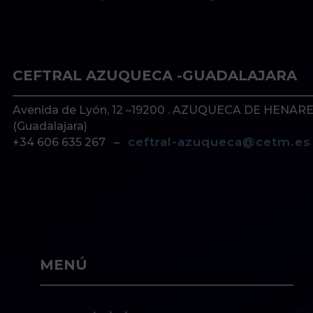
CEFTRAL AZUQUECA -GUADALAJARA
Avenida de Lyón, 12 –19200 . AZUQUECA DE HENAR
(Guadalajara)
ceftral-azuqueca@cetm.es
+34 606 635 267 –
MENÚ