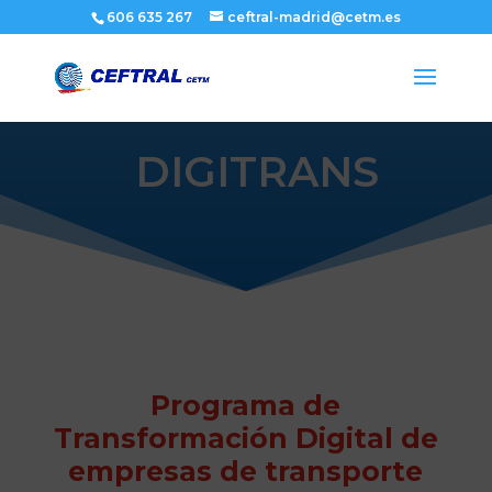
606 635 267
ceftral-madrid@cetm.es
DIGITRANS
3ª Edición
Programa de
Transformación Digital de
empresas de transporte