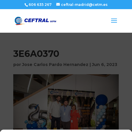
606 635 267
ceftral-madrid@cetm.es
3E6A0370
por
Jose Carlos Pardo Hernandez
|
Jun 6, 2023