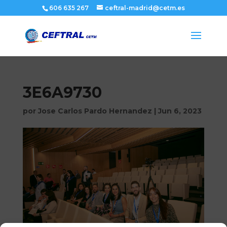
606 635 267
ceftral-madrid@cetm.es
3E6A9730
por
Jose Carlos Pardo Hernandez
|
Jun 6, 2023