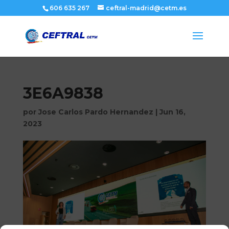
606 635 267
ceftral-madrid@cetm.es
3E6A9838
por
Jose Carlos Pardo Hernandez
|
Jun 16,
2023