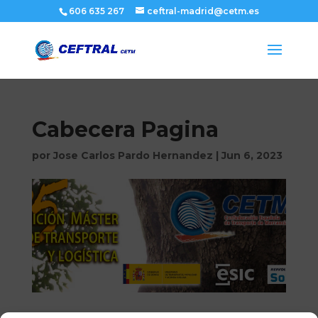
606 635 267
ceftral-madrid@cetm.es
Cabecera Pagina
por
Jose Carlos Pardo Hernandez
|
Jun 6, 2023