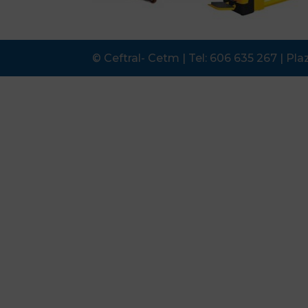
© Ceftral- Cetm | Tel: 606 635 267 | Pl