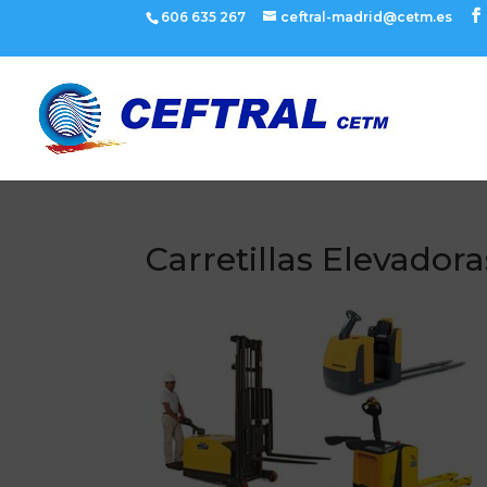
606 635 267
ceftral-madrid@cetm.es
Carretillas Elevador