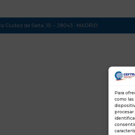
aza Ciudad de Salta, 10 -- 28043 . MADRID
Para ofre
como las 
dispositi
procesar
identific
consenti
caracterí