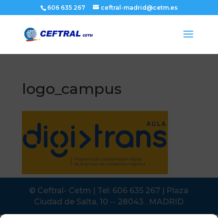
606 635 267
ceftral-madrid@cetm.es
logo_campus
© Ceftral- Cetm | Tel: 606 635 267 | Plaza
Ciudad de Salta, 10 -- 28043 . MADRID