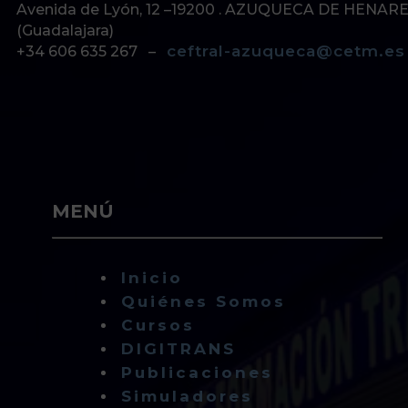
Avenida de Lyón, 12 –19200 . AZUQUECA DE HENAR
(Guadalajara)
ceftral-azuqueca@cetm.es
+34 606 635 267 –
MENÚ
Inicio
Quiénes Somos
Cursos
DIGITRANS
Publicaciones
Simuladores