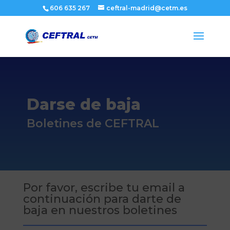
606 635 267
ceftral-madrid@cetm.es
Darse de baja
Boletines de CEFTRAL
Por favor, escribe tu email a
continuación para darte de
baja en nuestros boletines