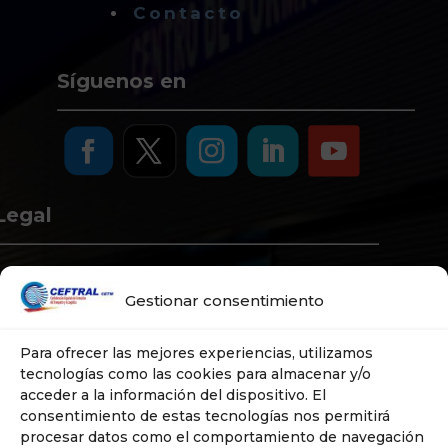
Contacto
Síguenos en
Legal
Aviso Legal
Gestionar consentimiento
Política de Privacidad
Política de Cookies
Para ofrecer las mejores experiencias, utilizamos
Política de Sistema
tecnologías como las cookies para almacenar y/o
nterno de Información
acceder a la información del dispositivo. El
consentimiento de estas tecnologías nos permitirá
procesar datos como el comportamiento de navegación
o Web