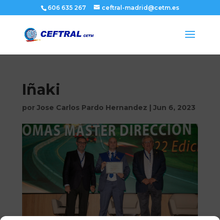
606 635 267
ceftral-madrid@cetm.es
Iñaki
por
Jose Carlos Pardo Hernandez
|
Jun 6, 2023