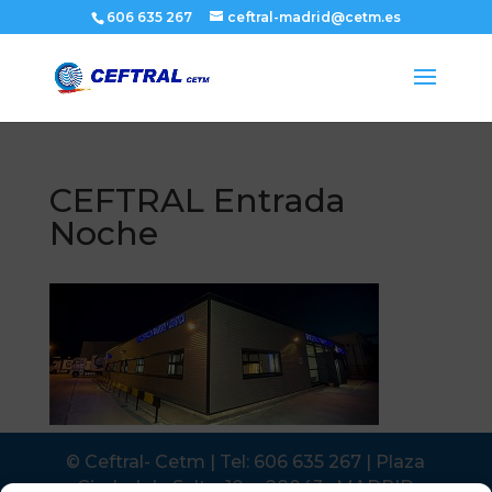
606 635 267
ceftral-madrid@cetm.es
CEFTRAL Entrada
Noche
© Ceftral- Cetm | Tel: 606 635 267 | Plaza
Ciudad de Salta, 10 -- 28043 . MADRID