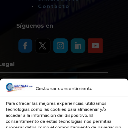
Inicio
Quiénes Somos
Cursos
DIGITRANS
Publicaciones
Simuladores
Contacto
Síguenos en
Gestionar consentimiento
Legal
Para ofrecer las mejores experiencias, utilizamos
tecnologías como las cookies para almacenar y/o
acceder a la información del dispositivo. El
consentimiento de estas tecnologías nos permitirá
Aviso Legal
procesar datos como el comportamiento de navegación