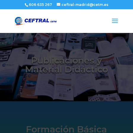
606 635 267
ceftral-madrid@cetm.es
Publicaciones y
Material Didáctico
Formación Básica