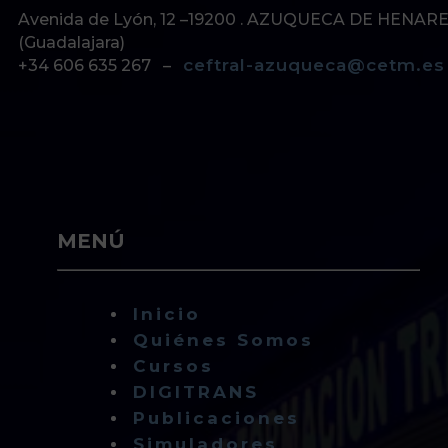
CEFTRAL AZUQUECA -GUADALAJARA
Avenida de Lyón, 12 –19200 . AZUQUECA DE HENAR
(Guadalajara)
ceftral-azuqueca@cetm.es
+34 606 635 267 –
MENÚ