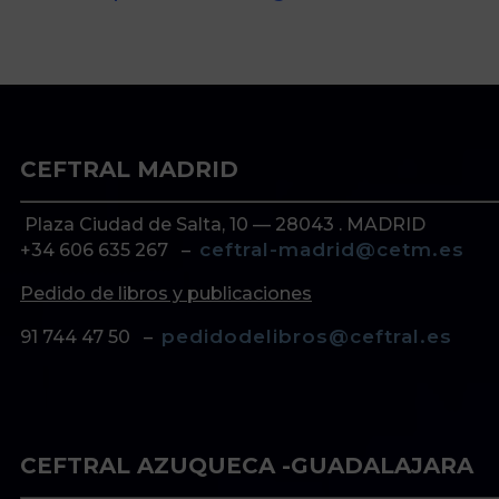
de libros y material, llamar al
teléfono:
+34 91 744 4750
O al email
pedidodelibros@ceftral.es
CEFTRAL MADRID
Plaza Ciudad de Salta, 10 — 28043 . MADRID
ceftral-madrid@cetm.es
+34 606 635 267 –
Pedido de libros y publicaciones
pedidodelibros@ceftral.es
91 744 47 50 –