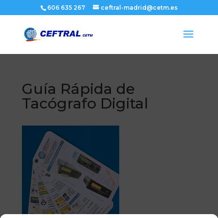
606 635 267
ceftral-madrid@cetm.es
Guía Rápida de
Tacógrafo Digital