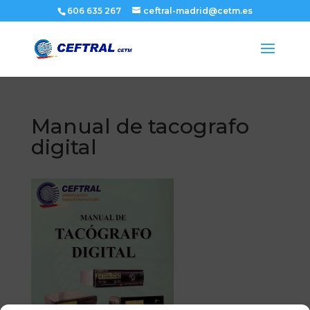
606 635 267
ceftral-madrid@cetm.es
Manual de tacografo
digital