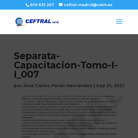
606 635 267
ceftral-madrid@cetm.es
Separata-
Capacitacion-Tomo-I-
I_007
por
Jose Carlos Pardo Hernandez
|
Sep 21, 2021