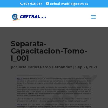
606 635 267
ceftral-madrid@cetm.es
Separata-
Capacitacion-Tomo-
I_001
por
Jose Carlos Pardo Hernandez
|
Sep 21, 2021