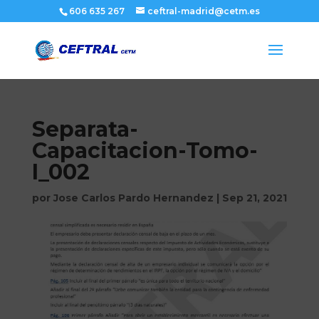
606 635 267
ceftral-madrid@cetm.es
Separata-
Capacitacion-Tomo-
I_002
por
Jose Carlos Pardo Hernandez
|
Sep 21, 2021