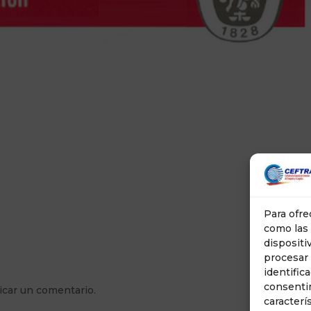
Para ofre
como las 
dispositi
procesar
identific
consenti
icar un comentario.
caracterí