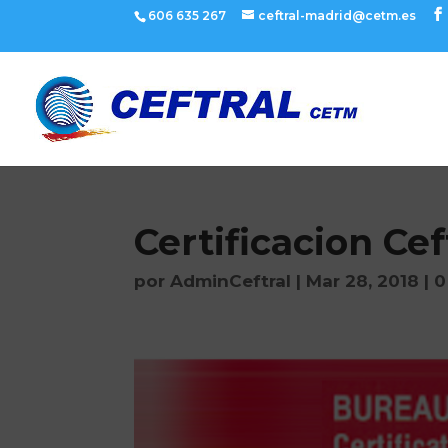
606 635 267
ceftral-madrid@cetm.es
Certificacion Cef
por
AdminCeftral
|
Mar 28, 2018
|
0