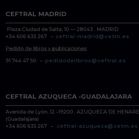
CEFTRAL MADRID
Plaza Ciudad de Salta, 10 — 28043 . MADRID
ceftral-madrid@cetm.es
+34 606 635 267 –
Pedido de libros y publicaciones
pedidodelibros@ceftral.es
91 744 47 50 –
CEFTRAL AZUQUECA -GUADALAJARA
Avenida de Lyón, 12 –19200 . AZUQUECA DE HENAR
(Guadalajara)
ceftral-azuqueca@cetm.es
+34 606 635 267 –