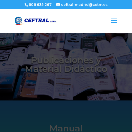
606 635 267
ceftral-madrid@cetm.es
Publicaciones y
Material Didáctico
Manual